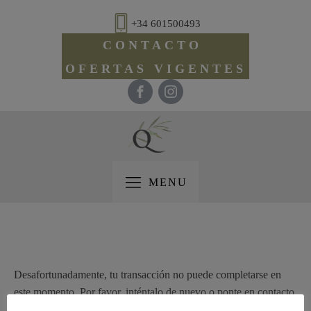
+34 601500493
CONTACTO
OFERTAS VIGENTES
MENU
Desafortunadamente, tu transacción no puede completarse en
este momento. Por favor, inténtalo de nuevo o ponte en contacto
con nosotros.